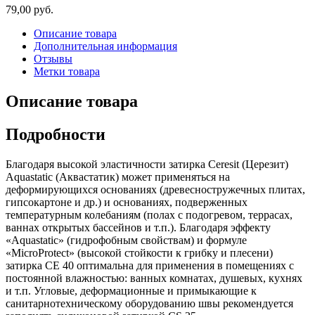
79,00 руб.
Описание товара
Дополнительная информация
Отзывы
Метки товара
Описание товара
Подробности
Благодаря высокой эластичности затирка Ceresit (Церезит)
Aquastatic (Аквастатик) может применяться на
деформирующихся основаниях (древесностружечных плитах,
гипсокартоне и др.) и основаниях, подверженных
температурным колебаниям (полах с подогревом, террасах,
ваннах открытых бассейнов и т.п.). Благодаря эффекту
«Aquastatic» (гидрофобным свойствам) и формуле
«MicroProtect» (высокой стойкости к грибку и плесени)
затирка CE 40 оптимальна для применения в помещениях с
постоянной влажностью: ванных комнатах, душевых, кухнях
и т.п. Угловые, деформационные и примыкающие к
санитарнотехническому оборудованию швы рекомендуется