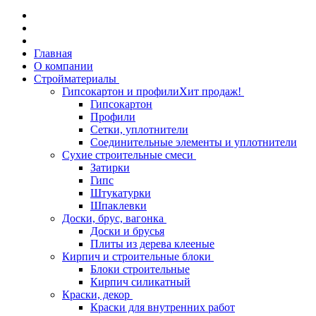
Главная
О компании
Стройматериалы
Гипсокартон и профили
Хит продаж!
Гипсокартон
Профили
Сетки, уплотнители
Соединительные элементы и уплотнители
Сухие строительные смеси
Затирки
Гипс
Штукатурки
Шпаклевки
Доски, брус, вагонка
Доски и брусья
Плиты из дерева клееные
Кирпич и строительные блоки
Блоки строительные
Кирпич силикатный
Краски, декор
Краски для внутренних работ