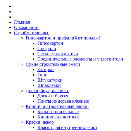
Главная
О компании
Стройматериалы
Гипсокартон и профили
Хит продаж!
Гипсокартон
Профили
Сетки, уплотнители
Соединительные элементы и уплотнители
Сухие строительные смеси
Затирки
Гипс
Штукатурки
Шпаклевки
Доски, брус, вагонка
Доски и брусья
Плиты из дерева клееные
Кирпич и строительные блоки
Блоки строительные
Кирпич силикатный
Краски, декор
Краски для внутренних работ