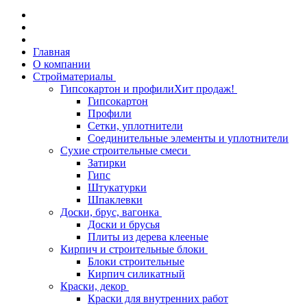
Главная
О компании
Стройматериалы
Гипсокартон и профили
Хит продаж!
Гипсокартон
Профили
Сетки, уплотнители
Соединительные элементы и уплотнители
Сухие строительные смеси
Затирки
Гипс
Штукатурки
Шпаклевки
Доски, брус, вагонка
Доски и брусья
Плиты из дерева клееные
Кирпич и строительные блоки
Блоки строительные
Кирпич силикатный
Краски, декор
Краски для внутренних работ