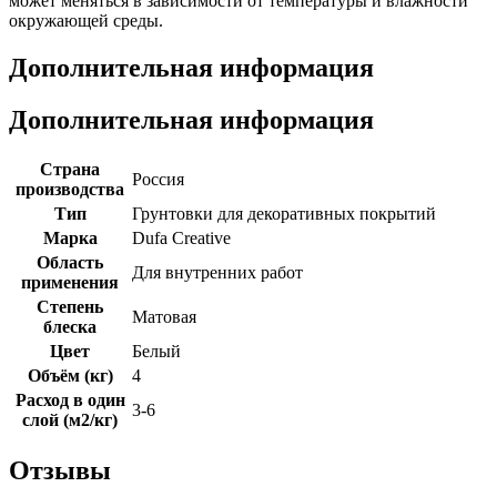
может меняться в зависимости от температуры и влажности
окружающей среды.
Дополнительная информация
Дополнительная информация
Страна
Россия
производства
Тип
Грунтовки для декоративных покрытий
Марка
Dufa Creative
Область
Для внутренних работ
применения
Степень
Матовая
блеска
Цвет
Белый
Объём (кг)
4
Расход в один
3-6
слой (м2/кг)
Отзывы