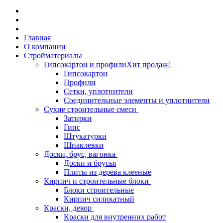
Главная
О компании
Стройматериалы
Гипсокартон и профили
Хит продаж!
Гипсокартон
Профили
Сетки, уплотнители
Соединительные элементы и уплотнители
Сухие строительные смеси
Затирки
Гипс
Штукатурки
Шпаклевки
Доски, брус, вагонка
Доски и брусья
Плиты из дерева клееные
Кирпич и строительные блоки
Блоки строительные
Кирпич силикатный
Краски, декор
Краски для внутренних работ