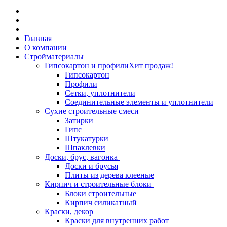
Главная
О компании
Стройматериалы
Гипсокартон и профили
Хит продаж!
Гипсокартон
Профили
Сетки, уплотнители
Соединительные элементы и уплотнители
Сухие строительные смеси
Затирки
Гипс
Штукатурки
Шпаклевки
Доски, брус, вагонка
Доски и брусья
Плиты из дерева клееные
Кирпич и строительные блоки
Блоки строительные
Кирпич силикатный
Краски, декор
Краски для внутренних работ