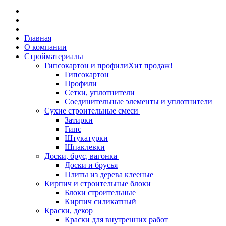
Главная
О компании
Стройматериалы
Гипсокартон и профили
Хит продаж!
Гипсокартон
Профили
Сетки, уплотнители
Соединительные элементы и уплотнители
Сухие строительные смеси
Затирки
Гипс
Штукатурки
Шпаклевки
Доски, брус, вагонка
Доски и брусья
Плиты из дерева клееные
Кирпич и строительные блоки
Блоки строительные
Кирпич силикатный
Краски, декор
Краски для внутренних работ