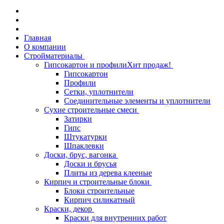
Главная
О компании
Стройматериалы
Гипсокартон и профили
Хит продаж!
Гипсокартон
Профили
Сетки, уплотнители
Соединительные элементы и уплотнители
Сухие строительные смеси
Затирки
Гипс
Штукатурки
Шпаклевки
Доски, брус, вагонка
Доски и брусья
Плиты из дерева клееные
Кирпич и строительные блоки
Блоки строительные
Кирпич силикатный
Краски, декор
Краски для внутренних работ