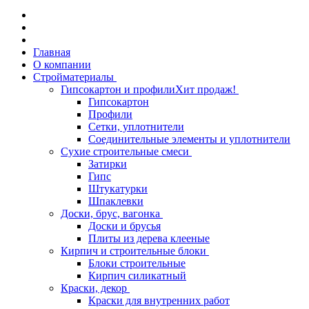
Главная
О компании
Стройматериалы
Гипсокартон и профили
Хит продаж!
Гипсокартон
Профили
Сетки, уплотнители
Соединительные элементы и уплотнители
Сухие строительные смеси
Затирки
Гипс
Штукатурки
Шпаклевки
Доски, брус, вагонка
Доски и брусья
Плиты из дерева клееные
Кирпич и строительные блоки
Блоки строительные
Кирпич силикатный
Краски, декор
Краски для внутренних работ