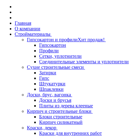
Главная
О компании
Стройматериалы
Гипсокартон и профили
Хит продаж!
Гипсокартон
Профили
Сетки, уплотнители
Соединительные элементы и уплотнители
Сухие строительные смеси
Затирки
Гипс
Штукатурки
Шпаклевки
Доски, брус, вагонка
Доски и брусья
Плиты из дерева клееные
Кирпич и строительные блоки
Блоки строительные
Кирпич силикатный
Краски, декор
Краски для внутренних работ