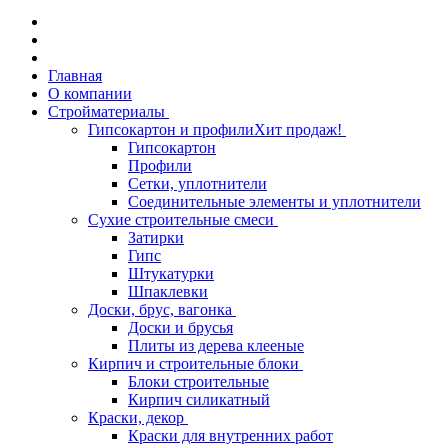
Главная
О компании
Стройматериалы
Гипсокартон и профили
Хит продаж!
Гипсокартон
Профили
Сетки, уплотнители
Соединительные элементы и уплотнители
Сухие строительные смеси
Затирки
Гипс
Штукатурки
Шпаклевки
Доски, брус, вагонка
Доски и брусья
Плиты из дерева клееные
Кирпич и строительные блоки
Блоки строительные
Кирпич силикатный
Краски, декор
Краски для внутренних работ