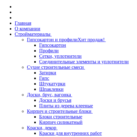
Главная
О компании
Стройматериалы
Гипсокартон и профили
Хит продаж!
Гипсокартон
Профили
Сетки, уплотнители
Соединительные элементы и уплотнители
Сухие строительные смеси
Затирки
Гипс
Штукатурки
Шпаклевки
Доски, брус, вагонка
Доски и брусья
Плиты из дерева клееные
Кирпич и строительные блоки
Блоки строительные
Кирпич силикатный
Краски, декор
Краски для внутренних работ