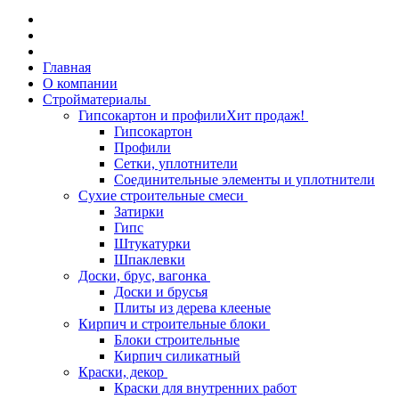
Главная
О компании
Стройматериалы
Гипсокартон и профили
Хит продаж!
Гипсокартон
Профили
Сетки, уплотнители
Соединительные элементы и уплотнители
Сухие строительные смеси
Затирки
Гипс
Штукатурки
Шпаклевки
Доски, брус, вагонка
Доски и брусья
Плиты из дерева клееные
Кирпич и строительные блоки
Блоки строительные
Кирпич силикатный
Краски, декор
Краски для внутренних работ