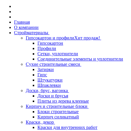
Главная
О компании
Стройматериалы
Гипсокартон и профили
Хит продаж!
Гипсокартон
Профили
Сетки, уплотнители
Соединительные элементы и уплотнители
Сухие строительные смеси
Затирки
Гипс
Штукатурки
Шпаклевки
Доски, брус, вагонка
Доски и брусья
Плиты из дерева клееные
Кирпич и строительные блоки
Блоки строительные
Кирпич силикатный
Краски, декор
Краски для внутренних работ