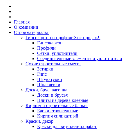
Главная
О компании
Стройматериалы
Гипсокартон и профили
Хит продаж!
Гипсокартон
Профили
Сетки, уплотнители
Соединительные элементы и уплотнители
Сухие строительные смеси
Затирки
Гипс
Штукатурки
Шпаклевки
Доски, брус, вагонка
Доски и брусья
Плиты из дерева клееные
Кирпич и строительные блоки
Блоки строительные
Кирпич силикатный
Краски, декор
Краски для внутренних работ