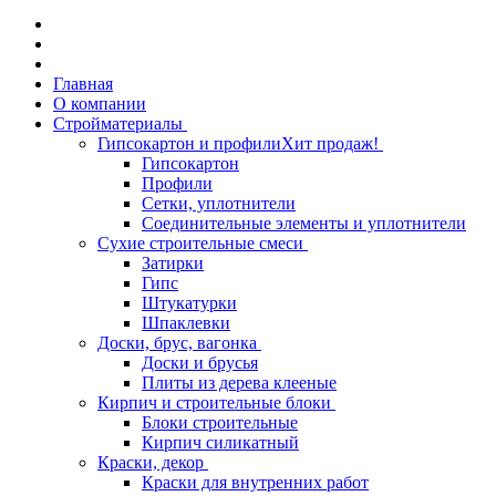
Главная
О компании
Стройматериалы
Гипсокартон и профили
Хит продаж!
Гипсокартон
Профили
Сетки, уплотнители
Соединительные элементы и уплотнители
Сухие строительные смеси
Затирки
Гипс
Штукатурки
Шпаклевки
Доски, брус, вагонка
Доски и брусья
Плиты из дерева клееные
Кирпич и строительные блоки
Блоки строительные
Кирпич силикатный
Краски, декор
Краски для внутренних работ