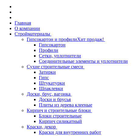
Главная
О компании
Стройматериалы
Гипсокартон и профили
Хит продаж!
Гипсокартон
Профили
Сетки, уплотнители
Соединительные элементы и уплотнители
Сухие строительные смеси
Затирки
Гипс
Штукатурки
Шпаклевки
Доски, брус, вагонка
Доски и брусья
Плиты из дерева клееные
Кирпич и строительные блоки
Блоки строительные
Кирпич силикатный
Краски, декор
Краски для внутренних работ