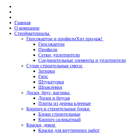
Главная
О компании
Стройматериалы
Гипсокартон и профили
Хит продаж!
Гипсокартон
Профили
Сетки, уплотнители
Соединительные элементы и уплотнители
Сухие строительные смеси
Затирки
Гипс
Штукатурки
Шпаклевки
Доски, брус, вагонка
Доски и брусья
Плиты из дерева клееные
Кирпич и строительные блоки
Блоки строительные
Кирпич силикатный
Краски, декор
Краски для внутренних работ