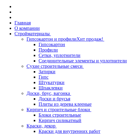
Главная
О компании
Стройматериалы
Гипсокартон и профили
Хит продаж!
Гипсокартон
Профили
Сетки, уплотнители
Соединительные элементы и уплотнители
Сухие строительные смеси
Затирки
Гипс
Штукатурки
Шпаклевки
Доски, брус, вагонка
Доски и брусья
Плиты из дерева клееные
Кирпич и строительные блоки
Блоки строительные
Кирпич силикатный
Краски, декор
Краски для внутренних работ