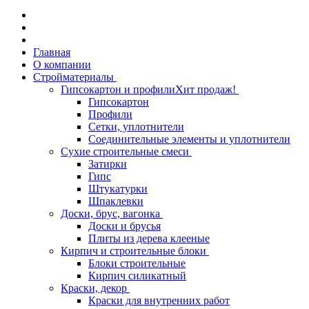
Главная
О компании
Стройматериалы
Гипсокартон и профили
Хит продаж!
Гипсокартон
Профили
Сетки, уплотнители
Соединительные элементы и уплотнители
Сухие строительные смеси
Затирки
Гипс
Штукатурки
Шпаклевки
Доски, брус, вагонка
Доски и брусья
Плиты из дерева клееные
Кирпич и строительные блоки
Блоки строительные
Кирпич силикатный
Краски, декор
Краски для внутренних работ