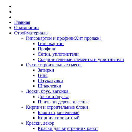
Главная
О компании
Стройматериалы
Гипсокартон и профили
Хит продаж!
Гипсокартон
Профили
Сетки, уплотнители
Соединительные элементы и уплотнители
Сухие строительные смеси
Затирки
Гипс
Штукатурки
Шпаклевки
Доски, брус, вагонка
Доски и брусья
Плиты из дерева клееные
Кирпич и строительные блоки
Блоки строительные
Кирпич силикатный
Краски, декор
Краски для внутренних работ