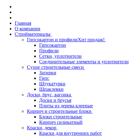
Главная
О компании
Стройматериалы
Гипсокартон и профили
Хит продаж!
Гипсокартон
Профили
Сетки, уплотнители
Соединительные элементы и уплотнители
Сухие строительные смеси
Затирки
Гипс
Штукатурки
Шпаклевки
Доски, брус, вагонка
Доски и брусья
Плиты из дерева клееные
Кирпич и строительные блоки
Блоки строительные
Кирпич силикатный
Краски, декор
Краски для внутренних работ