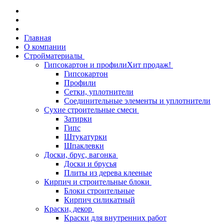
Главная
О компании
Стройматериалы
Гипсокартон и профили
Хит продаж!
Гипсокартон
Профили
Сетки, уплотнители
Соединительные элементы и уплотнители
Сухие строительные смеси
Затирки
Гипс
Штукатурки
Шпаклевки
Доски, брус, вагонка
Доски и брусья
Плиты из дерева клееные
Кирпич и строительные блоки
Блоки строительные
Кирпич силикатный
Краски, декор
Краски для внутренних работ