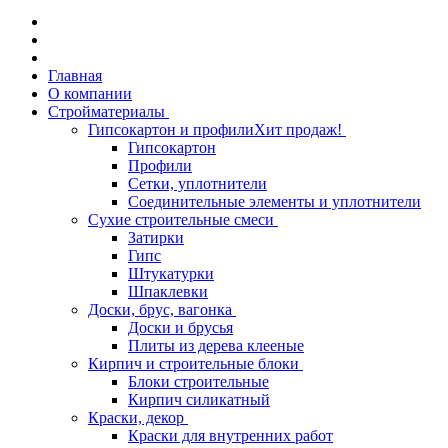
Главная
О компании
Стройматериалы
Гипсокартон и профили
Хит продаж!
Гипсокартон
Профили
Сетки, уплотнители
Соединительные элементы и уплотнители
Сухие строительные смеси
Затирки
Гипс
Штукатурки
Шпаклевки
Доски, брус, вагонка
Доски и брусья
Плиты из дерева клееные
Кирпич и строительные блоки
Блоки строительные
Кирпич силикатный
Краски, декор
Краски для внутренних работ