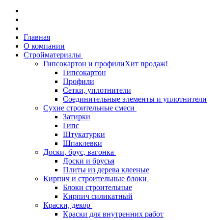
Главная
О компании
Стройматериалы
Гипсокартон и профили
Хит продаж!
Гипсокартон
Профили
Сетки, уплотнители
Соединительные элементы и уплотнители
Сухие строительные смеси
Затирки
Гипс
Штукатурки
Шпаклевки
Доски, брус, вагонка
Доски и брусья
Плиты из дерева клееные
Кирпич и строительные блоки
Блоки строительные
Кирпич силикатный
Краски, декор
Краски для внутренних работ