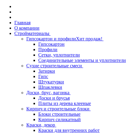
Главная
О компании
Стройматериалы
Гипсокартон и профили
Хит продаж!
Гипсокартон
Профили
Сетки, уплотнители
Соединительные элементы и уплотнители
Сухие строительные смеси
Затирки
Гипс
Штукатурки
Шпаклевки
Доски, брус, вагонка
Доски и брусья
Плиты из дерева клееные
Кирпич и строительные блоки
Блоки строительные
Кирпич силикатный
Краски, декор
Краски для внутренних работ