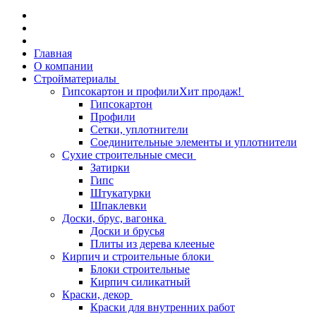
Главная
О компании
Стройматериалы
Гипсокартон и профили
Хит продаж!
Гипсокартон
Профили
Сетки, уплотнители
Соединительные элементы и уплотнители
Сухие строительные смеси
Затирки
Гипс
Штукатурки
Шпаклевки
Доски, брус, вагонка
Доски и брусья
Плиты из дерева клееные
Кирпич и строительные блоки
Блоки строительные
Кирпич силикатный
Краски, декор
Краски для внутренних работ