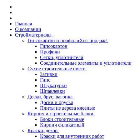
Главная
О компании
Стройматериалы
Гипсокартон и профили
Хит продаж!
Гипсокартон
Профили
Сетки, уплотнители
Соединительные элементы и уплотнители
Сухие строительные смеси
Затирки
Гипс
Штукатурки
Шпаклевки
Доски, брус, вагонка
Доски и брусья
Плиты из дерева клееные
Кирпич и строительные блоки
Блоки строительные
Кирпич силикатный
Краски, декор
Краски для внутренних работ