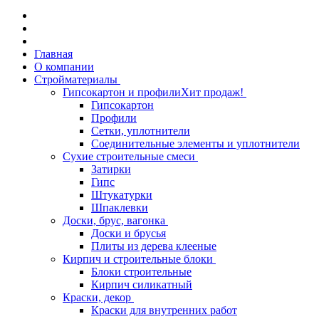
Главная
О компании
Стройматериалы
Гипсокартон и профили
Хит продаж!
Гипсокартон
Профили
Сетки, уплотнители
Соединительные элементы и уплотнители
Сухие строительные смеси
Затирки
Гипс
Штукатурки
Шпаклевки
Доски, брус, вагонка
Доски и брусья
Плиты из дерева клееные
Кирпич и строительные блоки
Блоки строительные
Кирпич силикатный
Краски, декор
Краски для внутренних работ