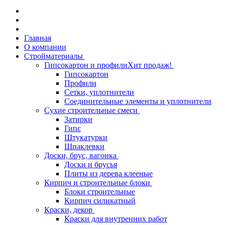
Главная
О компании
Стройматериалы
Гипсокартон и профили
Хит продаж!
Гипсокартон
Профили
Сетки, уплотнители
Соединительные элементы и уплотнители
Сухие строительные смеси
Затирки
Гипс
Штукатурки
Шпаклевки
Доски, брус, вагонка
Доски и брусья
Плиты из дерева клееные
Кирпич и строительные блоки
Блоки строительные
Кирпич силикатный
Краски, декор
Краски для внутренних работ