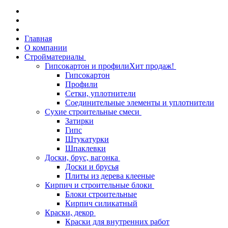
Главная
О компании
Стройматериалы
Гипсокартон и профили
Хит продаж!
Гипсокартон
Профили
Сетки, уплотнители
Соединительные элементы и уплотнители
Сухие строительные смеси
Затирки
Гипс
Штукатурки
Шпаклевки
Доски, брус, вагонка
Доски и брусья
Плиты из дерева клееные
Кирпич и строительные блоки
Блоки строительные
Кирпич силикатный
Краски, декор
Краски для внутренних работ