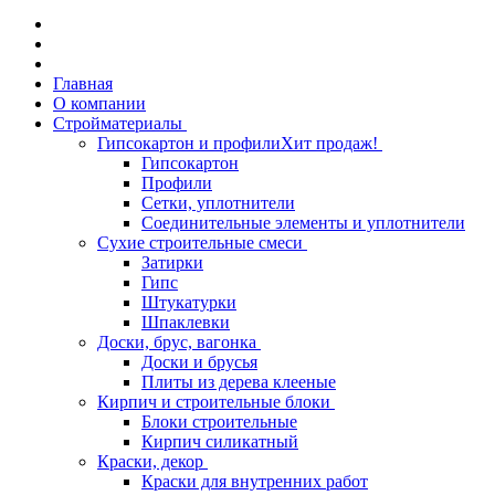
Главная
О компании
Стройматериалы
Гипсокартон и профили
Хит продаж!
Гипсокартон
Профили
Сетки, уплотнители
Соединительные элементы и уплотнители
Сухие строительные смеси
Затирки
Гипс
Штукатурки
Шпаклевки
Доски, брус, вагонка
Доски и брусья
Плиты из дерева клееные
Кирпич и строительные блоки
Блоки строительные
Кирпич силикатный
Краски, декор
Краски для внутренних работ